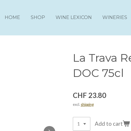
HOME
SHOP
WINE LEXICON
WINERIES
La Trava R
DOC 75cl
CHF 23.80
excl.
shipping
Add to cart