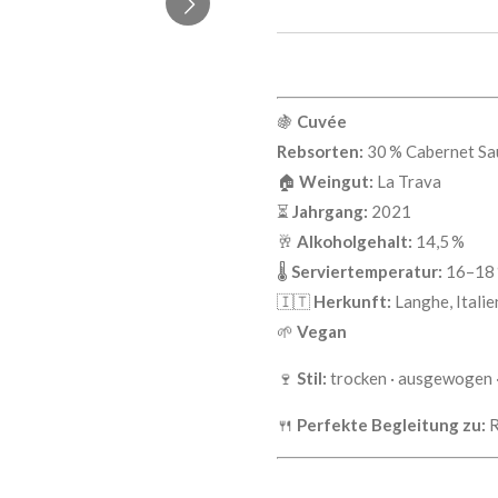
🍇
Cuvée
Rebsorten:
30 % Cabernet Sau
🏠
Weingut:
La Trava
⏳
Jahrgang:
2021
🥂
Alkoholgehalt:
14,5 %
🌡
Serviertemperatur:
16–18 
🇮🇹
Herkunft:
Langhe, Italie
🌱
Vegan
🍷
Stil:
trocken · ausgewogen ·
🍴
Perfekte Begleitung zu:
R