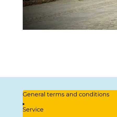
R
a
t
i
n
g
:
5
General terms and conditions
s
t
a
Service
r