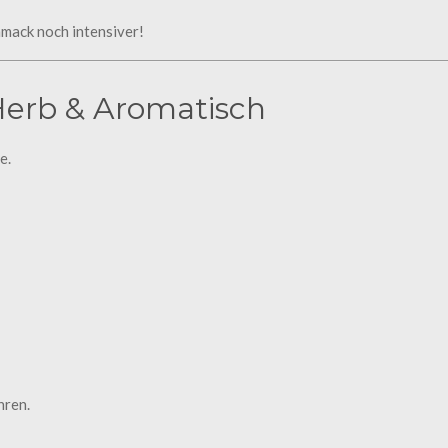
hmack noch intensiver!
Herb & Aromatisch
e.
hren.