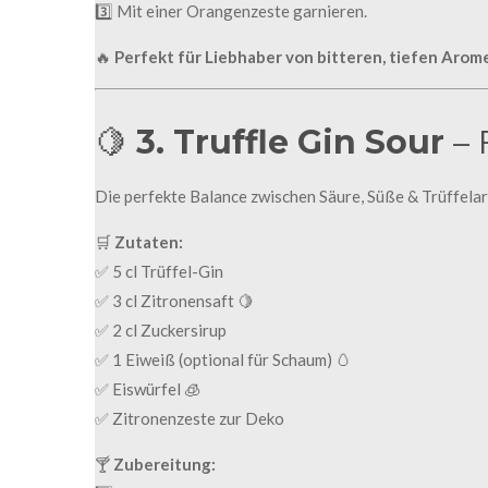
3️⃣ Mit einer Orangenzeste garnieren.
🔥
Perfekt für Liebhaber von bitteren, tiefen Arom
🍋
3. Truffle Gin Sour
– 
Die perfekte Balance zwischen Säure, Süße & Trüffela
🛒
Zutaten:
✅ 5 cl Trüffel-Gin
✅ 3 cl Zitronensaft 🍋
✅ 2 cl Zuckersirup
✅ 1 Eiweiß (optional für Schaum) 🥚
✅ Eiswürfel 🧊
✅ Zitronenzeste zur Deko
🍸
Zubereitung: