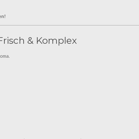
en!
Frisch & Komplex
roma.