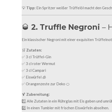
r
s
💡
Tipp:
Ein Spritzer weißer Trüffelöl macht den Gesc
🥃
2. Truffle Negroni
– 
Ein klassischer Negroni mit einer exquisiten Trüffelnot
🛒
Zutaten:
✅ 3 cl Trüffel-Gin
✅ 3 cl roter Wermut
✅ 3 cl Campari
✅ Eiswürfel 🧊
✅ Orangenzeste zur Deko 🍊
🍹
Zubereitung:
1️⃣ Alle Zutaten in ein Rührglas mit Eis geben und umrü
2️⃣ In einen Tumbler mit frischen Eiswürfeln abseihen.