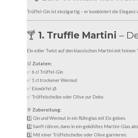
6
Trüffel-Gin ist einzigartig – er kombiniert die Eleganz 
6
6
6
🍸
1. Truffle Martini
– De
6
6
Ein edler Twist auf den klassischen Martini mit feinem
6
🛒
Zutaten:
6
✅ 6 cl Trüffel-Gin
6
✅ 1 cl trockener Wermut
6
✅ Eiswürfel 🧊
6
✅ Trüffelscheibe oder Olive zur Deko
6
7
🥂
Zubereitung:
s
1️⃣ Gin und Wermut in ein Rührglas mit Eis geben.
t
2️⃣ Sanft rühren, dann in ein gekühltes Martini-Glas ab
a
3️⃣ Mit einer Trüffelscheibe oder Olive garnieren.