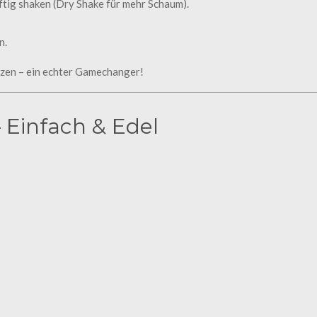
äftig shaken (Dry Shake für mehr Schaum).
n.
tzen – ein echter Gamechanger!
 Einfach & Edel