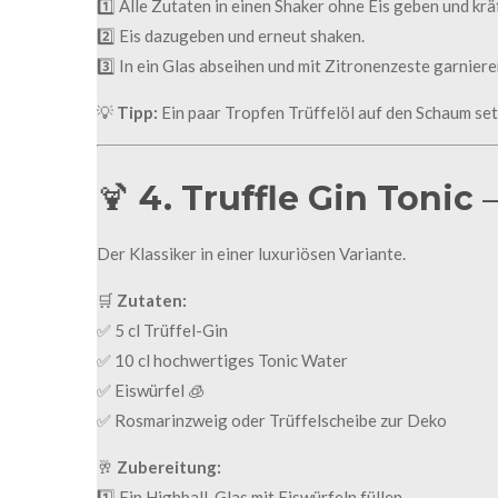
1️⃣ Alle Zutaten in einen Shaker ohne Eis geben und kr
2️⃣ Eis dazugeben und erneut shaken.
3️⃣ In ein Glas abseihen und mit Zitronenzeste garniere
💡
Tipp:
Ein paar Tropfen Trüffelöl auf den Schaum se
🍹
4. Truffle Gin Tonic
–
Der Klassiker in einer luxuriösen Variante.
🛒
Zutaten:
✅ 5 cl Trüffel-Gin
✅ 10 cl hochwertiges Tonic Water
✅ Eiswürfel 🧊
✅ Rosmarinzweig oder Trüffelscheibe zur Deko
🥂
Zubereitung:
1️⃣ Ein Highball-Glas mit Eiswürfeln füllen.